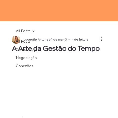
All Posts
Lucedile Antunes
1 de mar.
3 min de leitura
All Posts
A Arte da Gestão do Tempo
Comunicação
Negociação
Conexões