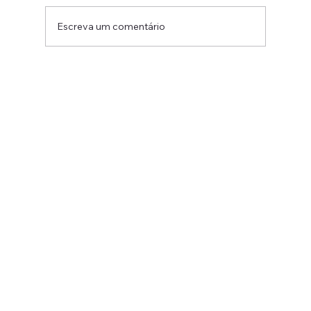
Escreva um comentário
Engajamento de Equipe:
Desenvolvendo o Protagonismo e
Motivação no Ambiente de Trabalho